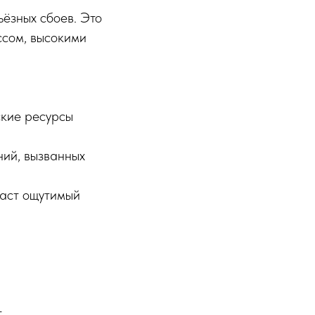
ьёзных сбоев. Это
ссом, высокими
ские ресурсы
ий, вызванных
даст ощутимый
.