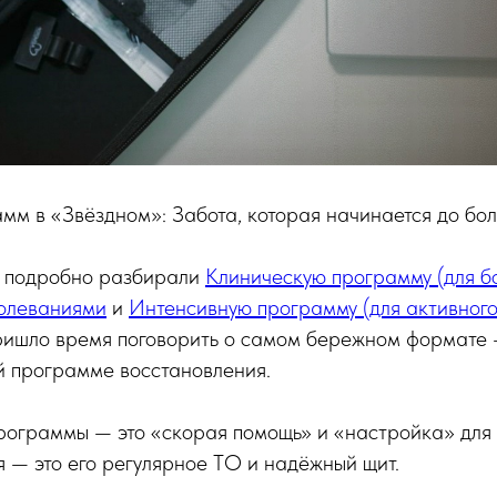
м в «Звёздном»: Забота, которая начинается до бо
ы подробно разбирали
Клиническую программу (для б
олеваниями
и
Интенсивную программу (для активного
Пришло время поговорить о самом бережном формате
 программе восстановления.
рограммы — это «скорая помощь» и «настройка» для 
 — это его регулярное ТО и надёжный щит.