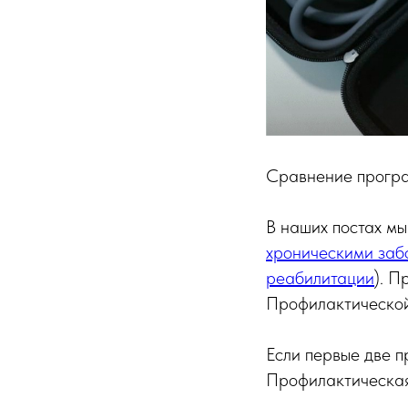
Сравнение програм
В наших постах м
хроническими заб
реабилитации
). 
Профилактической
Если первые две п
Профилактическая