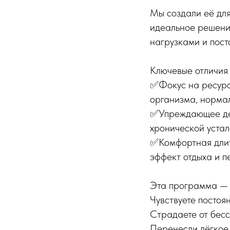
Мы создали её для
идеальное решени
нагрузками и пос
Ключевые отличия
✅Фокус на ресурс
организма, нормал
✅Упреждающее дей
хронической устал
✅Комфортная длит
эффект отдыха и п
Эта программа — 
Чувствуете постоя
Страдаете от бесс
Перенесли лёгкое 