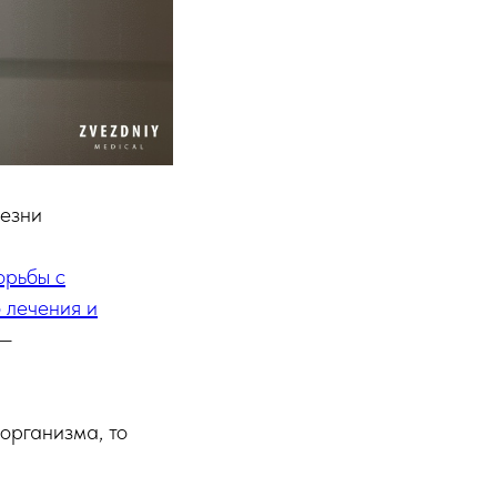
лезни
орьбы с
 лечения и
 —
организма, то