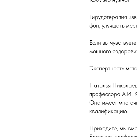
Гирудотерапия изв
фон, улучшать ме
Если вы чувствует
мощного оздоровит
Экспертность мето
Наталья Николаев
профессора А.И. К
Она имеет многоч
квалификацию.
Приходите, мы вм
Бережно, професси