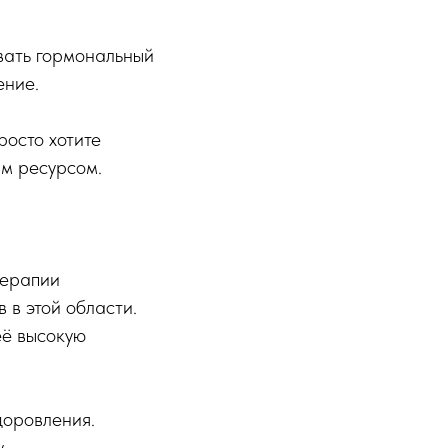
вать гормональный
ение.
росто хотите
ым ресурсом.
терапии
 в этой области.
её высокую
доровления.
.