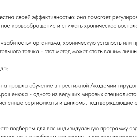
естна своей эффективностью: она помогает регулиро
стное кровообращение и снижать хроническое воспал
е «забитость» организма, хроническую усталость или п
ельного толчка - этот метод может стать вашим личн
да:
на прошла обучение в престижной Академии гирудо
рашенюка - одного из ведущих мировых специалистов
исленные сертификаты и дипломы, подтверждающие 
есте подберем для вас индивидуальную программу оз
онально и с глубоким уважением к вашему организму