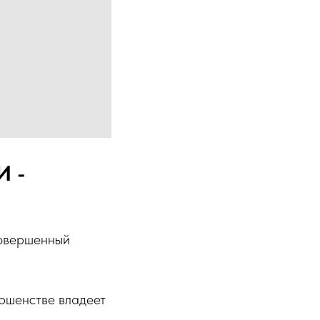
И -
 совершенный
ршенстве владеет