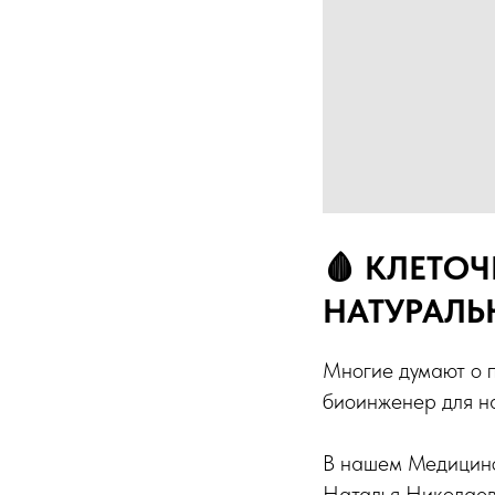
🩸 КЛЕТО
НАТУРАЛ
Многие думают о п
биоинженер для н
В нашем Медицинс
Наталья Николаев