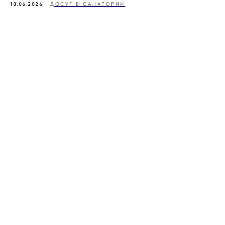
18.06.2026
ДОСУГ В САНАТОРИИ
Если вы уже забронировали путевку и у вас остались
вопросы, вы всегда можете написать своему