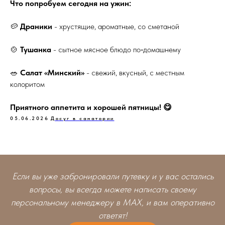
Что попробуем сегодня на ужин:
🥔
Драники
- хрустящие, ароматные, со сметаной
🍲
Тушанка
- сытное мясное блюдо по‑домашнему
🥗
Салат «Минский»
- свежий, вкусный, с местным
колоритом
Приятного аппетита и хорошей пятницы! 😋
05.06.2026
Досуг в санатории
Если вы уже забронировали путевку и у вас остались
вопросы, вы всегда можете написать своему
персональному менеджеру в MAX, и вам оперативно
ответят!